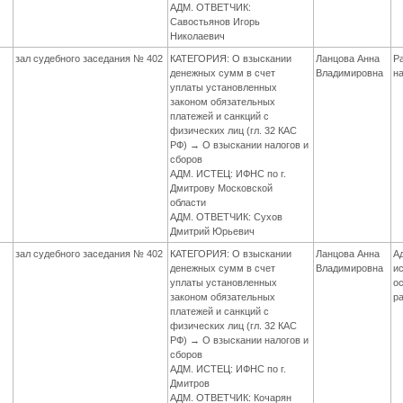
АДМ. ОТВЕТЧИК:
Савостьянов Игорь
Николаевич
зал судебного заседания № 402
КАТЕГОРИЯ: О взыскании
Ланцова Анна
Р
денежных сумм в счет
Владимировна
н
уплаты установленных
законом обязательных
платежей и санкций с
физических лиц (гл. 32 КАС
РФ) → О взыскании налогов и
сборов
АДМ. ИСТЕЦ: ИФНС по г.
Дмитрову Московской
области
АДМ. ОТВЕТЧИК: Сухов
Дмитрий Юрьевич
зал судебного заседания № 402
КАТЕГОРИЯ: О взыскании
Ланцова Анна
А
денежных сумм в счет
Владимировна
и
уплаты установленных
о
законом обязательных
р
платежей и санкций с
физических лиц (гл. 32 КАС
РФ) → О взыскании налогов и
сборов
АДМ. ИСТЕЦ: ИФНС по г.
Дмитров
АДМ. ОТВЕТЧИК: Кочарян