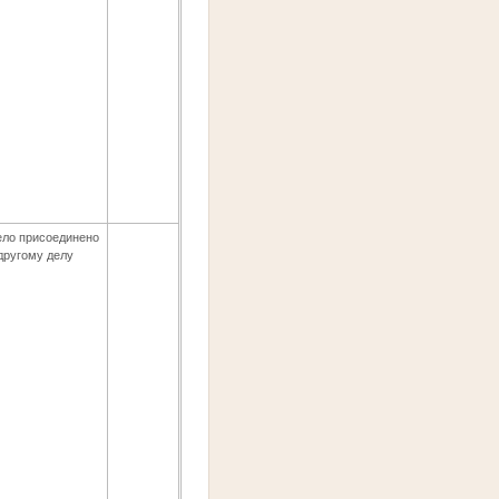
ело присоединено
 другому делу