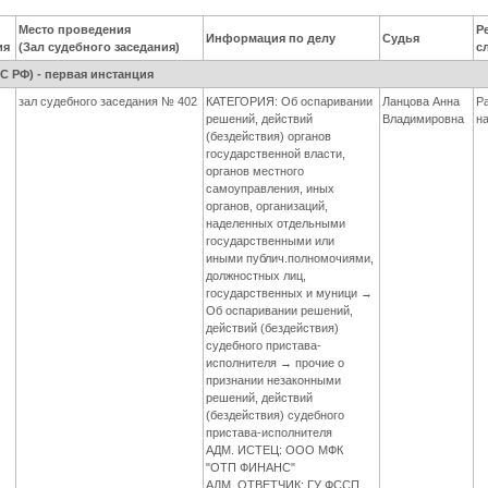
Место проведения
Р
Информация по делу
Судья
ия
(Зал судебного заседания)
с
 РФ) - первая инстанция
зал судебного заседания № 402
КАТЕГОРИЯ: Об оспаривании
Ланцова Анна
Р
решений, действий
Владимировна
н
(бездействия) органов
государственной власти,
органов местного
самоуправления, иных
органов, организаций,
наделенных отдельными
государственными или
иными публич.полномочиями,
должностных лиц,
государственных и муници →
Об оспаривании решений,
действий (бездействия)
судебного пристава-
исполнителя → прочие о
признании незаконными
решений, действий
(бездействия) судебного
пристава-исполнителя
АДМ. ИСТЕЦ: ООО МФК
"ОТП ФИНАНС"
АДМ. ОТВЕТЧИК: ГУ ФССП