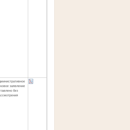
дминистративное
сковое заявление
ставлено без
ассмотрения