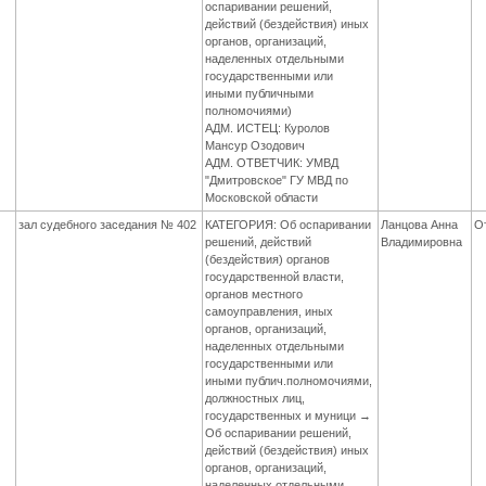
оспаривании решений,
действий (бездействия) иных
органов, организаций,
наделенных отдельными
государственными или
иными публичными
полномочиями)
АДМ. ИСТЕЦ: Куролов
Мансур Озодович
АДМ. ОТВЕТЧИК: УМВД
"Дмитровское" ГУ МВД по
Московской области
зал судебного заседания № 402
КАТЕГОРИЯ: Об оспаривании
Ланцова Анна
О
решений, действий
Владимировна
(бездействия) органов
государственной власти,
органов местного
самоуправления, иных
органов, организаций,
наделенных отдельными
государственными или
иными публич.полномочиями,
должностных лиц,
государственных и муници →
Об оспаривании решений,
действий (бездействия) иных
органов, организаций,
наделенных отдельными