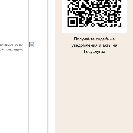
Получайте судебные
уведомления и акты на
роизводство по
елу прекращено
Госуслугах