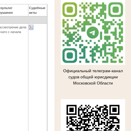
езультат
Судебные
лушания
акты
ассмотрение дела
ачато с начала
Официальный телеграм-канал
судов общей юрисдикции
Московской Области