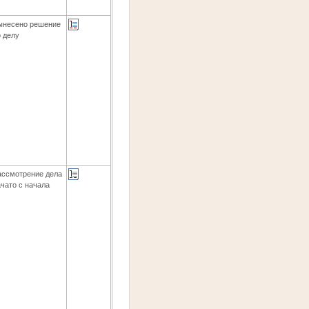
ынесено решение
о делу
ассмотрение дела
ачато с начала