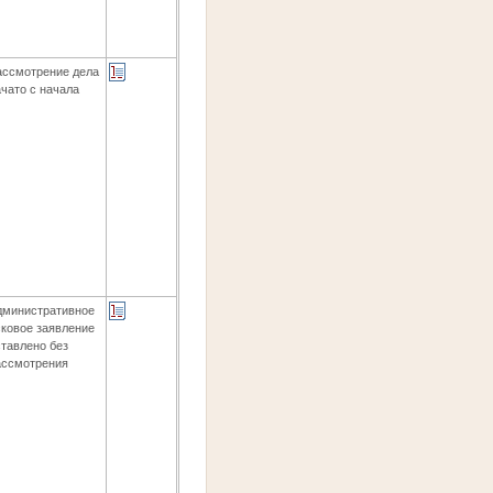
ассмотрение дела
ачато с начала
дминистративное
сковое заявление
ставлено без
ассмотрения