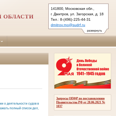
141800, Московская обл.,
г. Дмитров, ул. Загорская, д. 18
Й ОБЛАСТИ
Тел.: 8-(496)-225-44-31
dmitrov.mo@sudrf.ru
развернуть
Запросы ОПФР по постановлению
Правительства РФ от 28.06.2021 №
и о деятельности судов в
1037
ажать полный список дел,