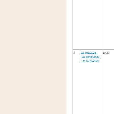
3.
2а-701/2026
10:20
(2а-5848/2025;)
~ М-5276/2025