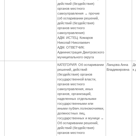
действий (бездействия)
органов местного
самоуправления → прочие
(об оспаривании решений,
действий (бездействия)
органов местного
самоуправления)
АДМ. ИСТЕЦ: Комаров
Николай Николаевич
АДМ. ОТВЕТЧИК:
Администрация Дмитровского
муниципального округа
КАТЕГОРИЯ: Об оспаривании
Ланцова Анна
Д
решений, действий
Владимировна
к
(бездействия) органов
государственной власти,
органов местного
самоуправления, иных
органов, организаций,
наделенных отдельными
государственными или
иными публич.полномочиями,
должностных лиц,
государственных и муници →
Об оспаривании решений,
действий (бездействия)
органов местного