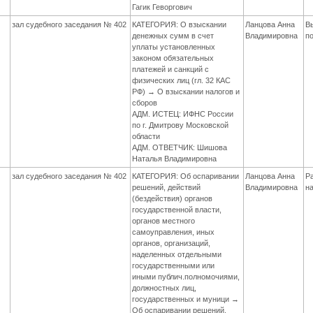
Гагик Геворгович
зал судебного заседания № 402
КАТЕГОРИЯ: О взыскании
Ланцова Анна
В
денежных сумм в счет
Владимировна
п
уплаты установленных
законом обязательных
платежей и санкций с
физических лиц (гл. 32 КАС
РФ) → О взыскании налогов и
сборов
АДМ. ИСТЕЦ: ИФНС России
по г. Дмитрову Московской
области
АДМ. ОТВЕТЧИК: Шишова
Наталья Владимировна
зал судебного заседания № 402
КАТЕГОРИЯ: Об оспаривании
Ланцова Анна
Р
решений, действий
Владимировна
н
(бездействия) органов
государственной власти,
органов местного
самоуправления, иных
органов, организаций,
наделенных отдельными
государственными или
иными публич.полномочиями,
должностных лиц,
государственных и муници →
Об оспаривании решений,