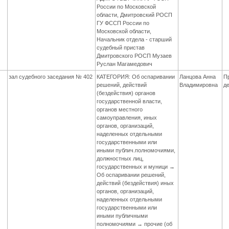
России по Московской
области, Дмитровский РОСП
ГУ ФССП России по
Московской области,
Начальник отдела - старший
судебный пристав
Дмитровского РОСП Музаев
Руслан Магамедович
зал судебного заседания № 402
КАТЕГОРИЯ: Об оспаривании
Ланцова Анна
П
решений, действий
Владимировна
д
(бездействия) органов
государственной власти,
органов местного
самоуправления, иных
органов, организаций,
наделенных отдельными
государственными или
иными публич.полномочиями,
должностных лиц,
государственных и муници →
Об оспаривании решений,
действий (бездействия) иных
органов, организаций,
наделенных отдельными
государственными или
иными публичными
полномочиями → прочие (об