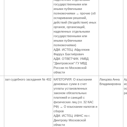
государственными или
иными публичными
полномочиями → прочие (об
оспаривании решений,
действий (бездействия) иных
органов, организаций,
наделенных отдельными
государственными или
иными публичными
полномочиями)
АДМ. ИСТЕЦ: Абдуллоев
Фаррух Бахтиёрович
АДМ. ОТВЕТЧИК: УМВД
"Дмитровское" ГУ МВД
России по Московской
области
зал судебного заседания № 402
КАТЕГОРИЯ: О взыскании
Ланцова Анна
А
денежных сумм в счет
Владимировна
и
уплаты установленных
о
законом обязательных
р
платежей и санкций с
физических лиц (гл. 32 КАС
РФ) → О взыскании налогов и
сборов
АДМ. ИСТЕЦ: ИФНС по г.
Дмитрову Московской
области